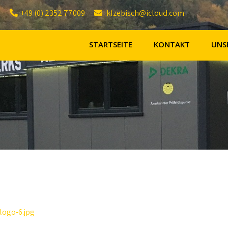
+49 (0) 2352 77009
kfzebisch@icloud.com
STARTSEITE
KONTAKT
UNS
logo-6.jpg