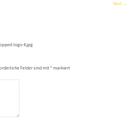
Next
opped-logo-6.jpg
orderliche Felder sind mit
*
markiert