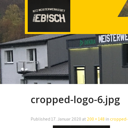
cropped-logo-6.jpg
Published
17. Januar 2020
at
200 × 148
in
cropped-